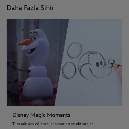
Daha Fazla Sihir
Sumru Yavrucuk ile Hikaye Zamanı
Reha Özcan ile Hikaye Zamanı
Mösyö Taha ile Hikaye Zamanı
Umut Ada ile Hikaye Zamanı
Disney Magic Moments
Tüm aile için eğlence, el sanatları ve aktiviteler