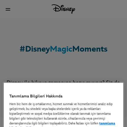
#Disney
Magic
Moments
Disney ile hikaye zamanına hazır mısınız? Siz de
tüm ailenizi toplayın ve tanınmış isimlerden
Tanımlama Bilgileri Hakkında
dinleyeceğiniz en sevilen Disney hikayelerinin
Hem biz hem de iş ortaklarımız, hizmet sunmak ve hizmetlerimizi analiz edip
tadını çıkarın!
geliştirmek; bu sitedeki veya başka sitelerdeki içerik ya da reklamları
kişiselleştirmek ve sosyal medya özelliklerine olanak tanımak için tanımlama
bilgileri gibi teknolojileri kullanarak sizinle, cihazlarınızla veya çevrimiçi
davranışlarınızla ilgili bilgileri toplayabiliriz. Daha fazlası için lütfen
tanımlama