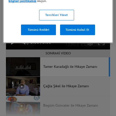
bilgileri politikamızı
okuyun.
Tercihleri Yönet
Tümünü Reddet
Tümünü Kabul Et
0:00
/
0:00
SONRAKI VIDEO
Tamer Karadağlı ile Hikaye Zamanı
Çağla Şıkel ile Hikaye Zamanı
Begüm Günceler ile Hikaye Zamanı